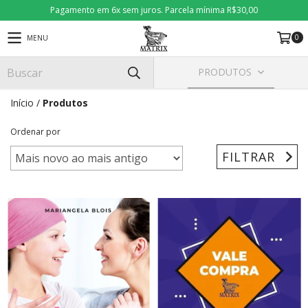
Pagamento em 6x sem juros. Parcela mínima R$30,00
0
MENU
PRODUTOS
Início
/
Produtos
Ordenar por
FILTRAR