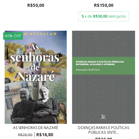
R$50,00
R$150,00
5
x de
R$30,00
sem juros
40
%
OFF
AS SENHORAS DE NAZARÉ
DOENÇAS RARAS E POLÍTICAS
PÚBLICAS: ENTE...
R$16,80
R$28,00