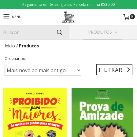
Pagamento em 6x sem juros. Parcela mínima R$30,00
0
MENU
PRODUTOS
Início
/
Produtos
Ordenar por
FILTRAR