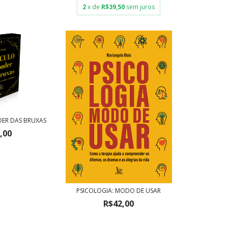
2
x de
R$39,50
sem juros
ER DAS BRUXAS
,00
PSICOLOGIA: MODO DE USAR
R$42,00