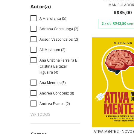
MANIPULADO
Autor(a)
R$85,00
A Hierofanta (5)
2
x de
R$42,50
sem
Adriana Costalunga (2)
Adson Vasconcelos (2)
Ali Mazloum (2)
Ana Cristina Ferreira E
Cristina Baltazar
Figueira (4)
Ana Mendes (5)
Andrea Cordoniz (8)
Andrea Franco (2)
VER TODOS
ATIVA MENTE 2 - NOVO