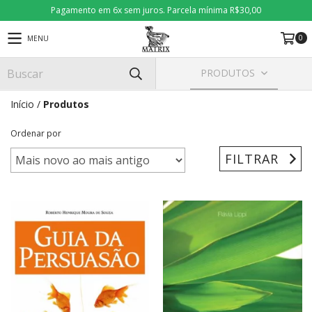
Pagamento em 6x sem juros. Parcela mínima R$30,00
0
MENU
PRODUTOS
Início
/
Produtos
Ordenar por
FILTRAR