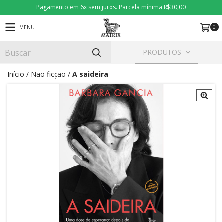
Pagamento em 6x sem juros. Parcela mínima R$30,00
0
MENU
PRODUTOS
Início
/
Não ficção
/
A saideira