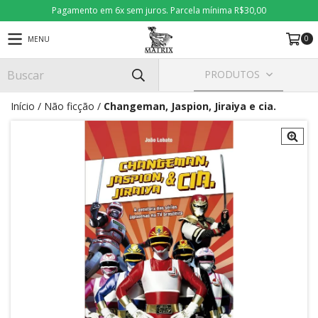
Pagamento em 6x sem juros. Parcela mínima R$30,00
0
MENU
PRODUTOS
Início
/
Não ficção
/
Changeman, Jaspion, Jiraiya e cia.