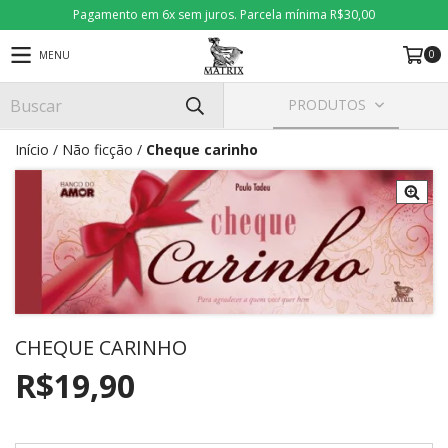
Pagamento em 6x sem juros. Parcela mínima R$30,00
0
MENU
PRODUTOS
Início
/
Não ficção
/
Cheque carinho
CHEQUE CARINHO
R$19,90