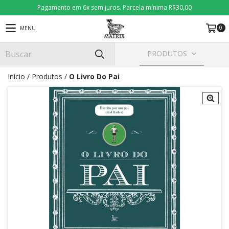
Pagamento em 6x sem juros. Parcela mínima R$30,00
0
MENU
PRODUTOS
Início
/
Produtos
/
O Livro Do Pai